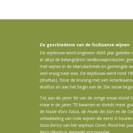
De geschiedenis van de Siciliaanse wijnen
De wijnbouw werd ongeveer 4000 jaar geleden op 
er altijd de belangrijkste landbouwproducten ge
met wijnen in de Marsalastreek en gemengde wij
veel vraag naar was. De wijnbouw werd rond 1880
(druifluis). Door de kruising met een Amerikaanse
druifluis en aan het begin van de 20e eeuw bego
Tot aan de jaren ’60 van de vorige eeuw stond S
maar in de jaren ’70 kwamen er steeds meer goe
de
Nozze d’oro Tasca
, de
Feudo dei fiori
en de
Co
ontwikkeling van rode wijnen die eerst in houten
Duca Enrico
van het wijnhuis
Corvo
. Rond het jaa
Nero d’Avola
is gemaakt erg populair.