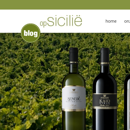
home
on