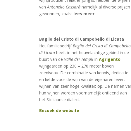
wijnproducent relatief jong is, hebben de wijnen
van
Antonello Cassarà
namelijk al diverse prijzen
gewonnen, zoals:
lees meer
Baglio del Cristo di Campobello di Licata
Het familiebedrijf
Baglio del Cristo di Campobello
di Licata
heeft in het heuvelachtige gebied in de
buurt van de
Valle dei Templi
in
Agrigento
wijngaarden op 230 – 270 meter boven
zeeniveau. De combinatie van kennis, dedicatie
en liefde voor de wijn van de eigenaren levert
wijnen van zeer hoge kwaliteit op. De namen va
hun wijnen worden voornamelijk ontleend aan
het Siciliaanse dialect.
Bezoek de website