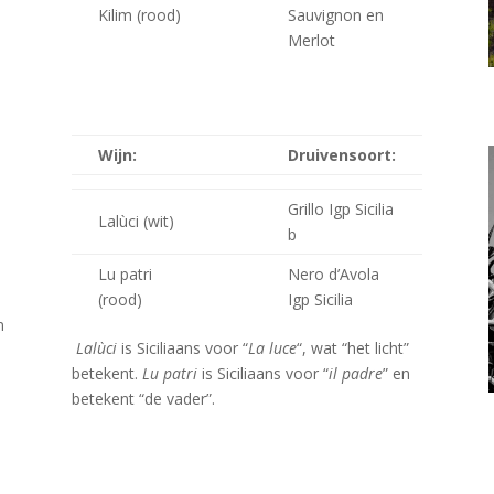
Kilim (rood)
Sauvignon en
Merlot
Wijn:
Druivensoort:
Grillo Igp Sicilia
Lalùci (wit)
b
Lu patri
Nero d’Avola
(rood)
Igp Sicilia
n
Lalùci
is Siciliaans voor “
La luce
“, wat “het licht”
betekent.
Lu patri
is Siciliaans voor “
il padre
” en
betekent “de vader”.