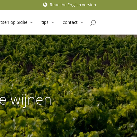
Read the English version
etsen op Sicilië
tips
contact
se wijnen