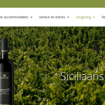
ze accommodaties
service en extra’s
omgeving
fi
Siciliaan