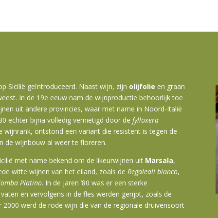
Sicilië geïntroduceerd. Naast wijn, zijn
olijfolie
en graan
weest. In de 19e eeuw nam de wijnproductie behoorlijk toe
nen uit andere provincies, waar met name in Noord-Italië
 echter bijna volledig vernietigd door de
fylloxera
 wijnrank, ontstond een variant die resistent is tegen de
n de wijnbouw al weer te floreren.
icilië met name bekend om de likeurwijnen uit
Marsala
,
de witte wijnen van het eiland, zoals de
Regaleali bianco
,
lomba Platino
. In de jaren ’80 was er een sterke
 vaten en vervolgens in de fles werden gerijpt, zoals de
r 2000 werd de rode wijn die van de regionale druivensoort